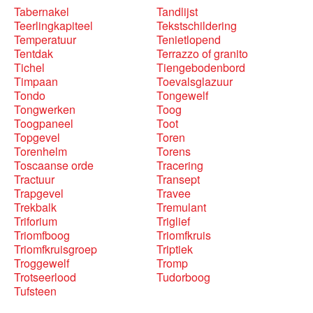
Tabernakel
Tandlijst
Teerlingkapiteel
Tekstschildering
Temperatuur
Tenietlopend
Tentdak
Terrazzo of granito
Tichel
Tiengebodenbord
Timpaan
Toevalsglazuur
Tondo
Tongewelf
Tongwerken
Toog
Toogpaneel
Toot
Topgevel
Toren
Torenhelm
Torens
Toscaanse orde
Tracering
Tractuur
Transept
Trapgevel
Travee
Trekbalk
Tremulant
Triforium
Triglief
Triomfboog
Triomfkruis
Triomfkruisgroep
Triptiek
Troggewelf
Tromp
Trotseerlood
Tudorboog
Tufsteen