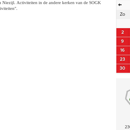
an Niezijl. Activiteiten in de andere kerken van de SOGK
viteiten".
Zo
2
9
16
23
30
23