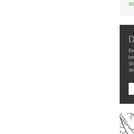
ww
Ee
be
St
Wo