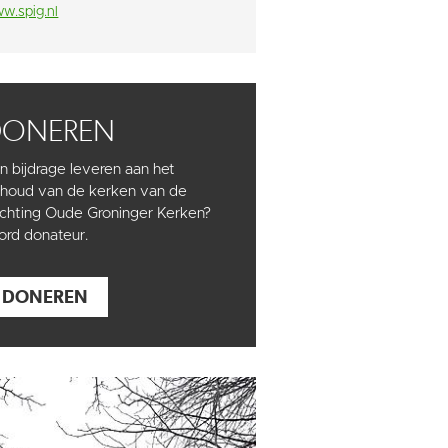
w.spig.nl
DONEREN
n bijdrage leveren aan het
houd van de kerken van de
ichting Oude Groninger Kerken?
rd donateur.
DONEREN