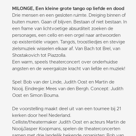
MILONGE, Een kleine grote tango op liefde en dood
Drie mensen en een gesloten ruimte. Dreiging binnen of
buiten muren. Gaan of blijven. Bestaan of niet bestaan. In
een frame van lichtvoetige absurditeit zoeken de
personages, een cello en een orgel naar antwoorden
op existentiële vragen. Tango’s, troostliedjes en stevige
zielsmuziek wisselen elkaar af. Van Bach tot Brel, van
Shostakovich tot Piazzolla.
Een warm, speels theaterconcert over onderhuidse
angsten en de weergaloze kracht van liefde en muziek!
Spel: Bob van der Linde, Judith Oost en Martin de
Nooij. Eindregie: Mees van den Bergh. Concept: Judith
Oost en Simon Bouma.
De voorstelling maakt deel uit van een tournee bij 21
kerken door heel Nederland.
Celliste/theatermaker Judith Oost en acteurs Martin de
Nooij/Jasper Koopmans, spelen de theaterconcerten
samen met drie landelijk bekende organisten: Bob van