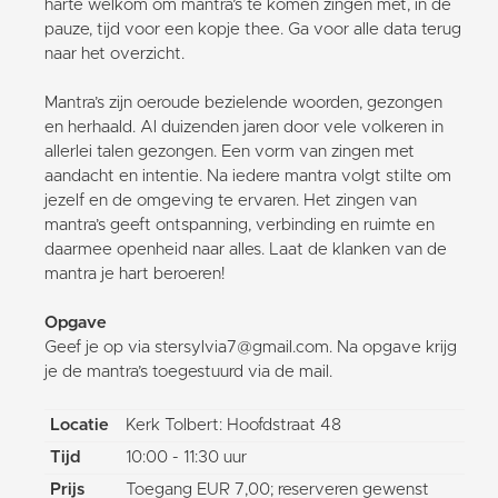
harte welkom om mantra’s te komen zingen met, in de
pauze, tijd voor een kopje thee. Ga voor alle data terug
naar het overzicht.
Mantra’s zijn oeroude bezielende woorden, gezongen
en herhaald. Al duizenden jaren door vele volkeren in
allerlei talen gezongen. Een vorm van zingen met
aandacht en intentie. Na iedere mantra volgt stilte om
jezelf en de omgeving te ervaren. Het zingen van
mantra’s geeft ontspanning, verbinding en ruimte en
daarmee openheid naar alles. Laat de klanken van de
mantra je hart beroeren!
Opgave
Geef je op via stersylvia7@gmail.com. Na opgave krijg
je de mantra’s toegestuurd via de mail.
Locatie
Kerk Tolbert: Hoofdstraat 48
Tijd
10:00 - 11:30 uur
Prijs
Toegang EUR 7,00; reserveren gewenst