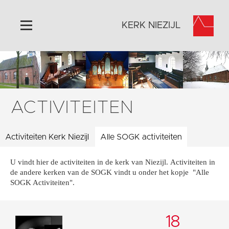
KERK NIEZIJL
Home
Algemeen
Historie
ACTIVITEITEN
Omgeving
Activiteiten
Activiteiten Kerk Niezijl
Alle SOGK activiteiten
Steun ons
U vindt hier de activiteiten in de kerk van Niezijl. Activiteiten in
Contact
de andere kerken van de SOGK vindt u onder het kopje "Alle
Vaktaal
SOGK Activiteiten".
18